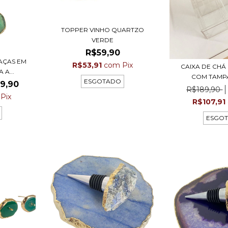
TOPPER VINHO QUARTZO
VERDE
R$59,90
AÇAS EM
R$53,91
com
Pix
CAIXA DE CHÁ
A...
COM TAMPA
ESGOTADO
9,90
R$189,90
Pix
R$107,91
ESGO