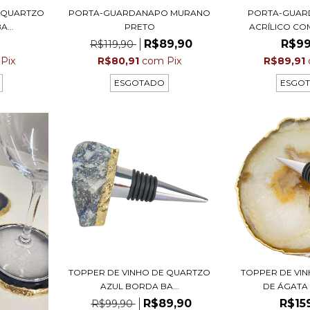
E QUARTZO
PORTA-GUARDANAPO MURANO
PORTA-GUAR
...
PRETO
ACRÍLICO COM
R$89,90
R$99
R$119,90
Pix
R$80,91
com
Pix
R$89,91
ESGOTADO
ESGO
TOPPER DE VINHO DE QUARTZO
TOPPER DE VIN
AZUL BORDA BA...
DE ÁGATA 
R$89,90
R$15
R$99,90