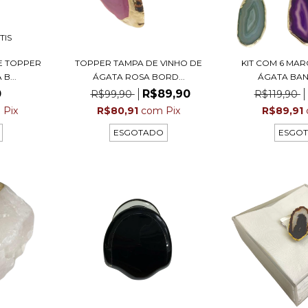
TIS
E TOPPER
TOPPER TAMPA DE VINHO DE
KIT COM 6 MA
B...
ÁGATA ROSA BORD...
ÁGATA BAN
0
R$89,90
R$99,90
R$119,90
m
Pix
R$80,91
com
Pix
R$89,91
ESGOTADO
ESGO