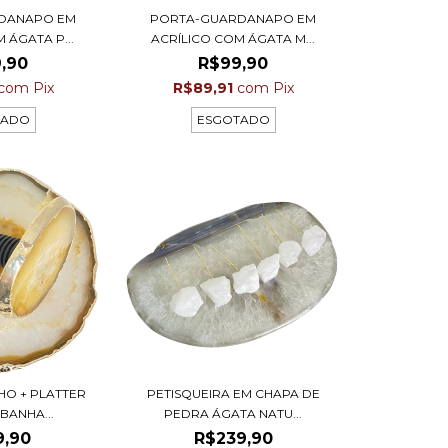
DANAPO EM
PORTA-GUARDANAPO EM
 ÁGATA P...
ACRÍLICO COM ÁGATA M...
,90
R$99,90
com
Pix
R$89,91
com
Pix
TADO
ESGOTADO
HO + PLATTER
PETISQUEIRA EM CHAPA DE
BANHA...
PEDRA ÁGATA NATU...
9,90
R$239,90