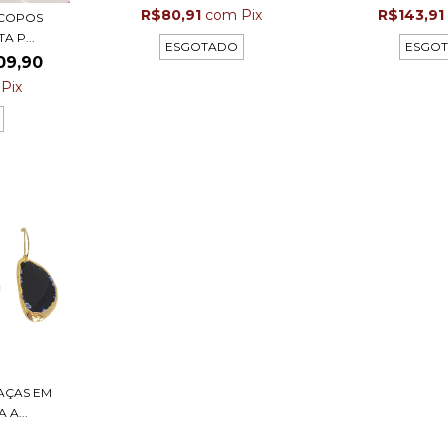
R$80,91
com
Pix
R$143,91
-COPOS
 P...
ESGOTADO
ESGO
09,90
Pix
AÇAS EM
A...