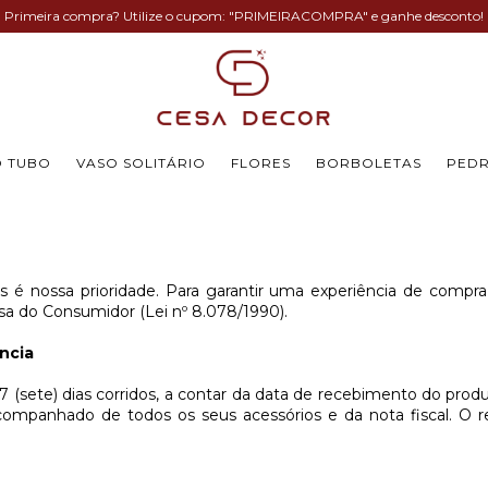
Primeira compra? Utilize o cupom: "PRIMEIRACOMPRA" e ganhe desconto!
O TUBO
VASO SOLITÁRIO
FLORES
BORBOLETAS
PEDR
es é nossa prioridade. Para garantir uma experiência de compra
sa do Consumidor (Lei nº 8.078/1990).
ncia
7 (sete) dias corridos, a contar da data de recebimento do pro
acompanhado de todos os seus acessórios e da nota fiscal. O 