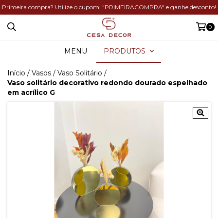
Primeira compra? Utilize o cupom: "PRIMEIRACOMPRA" e ganhe desconto!
0
MENU
PRODUTOS
Início
/
Vasos
/
Vaso Solitário
/
Vaso solitário decorativo redondo dourado espelhado
em acrílico G