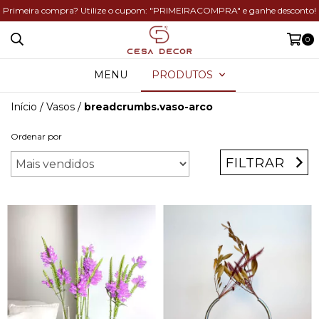
Primeira compra? Utilize o cupom: "PRIMEIRACOMPRA" e ganhe desconto!
0
MENU
PRODUTOS
Início
/
Vasos
/
breadcrumbs.vaso-arco
Ordenar por
FILTRAR