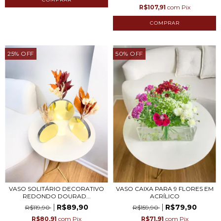
R$107,91
com
Pix
25
%
OFF
50
%
OFF
VASO SOLITÁRIO DECORATIVO
VASO CAIXA PARA 9 FLORES EM
REDONDO DOURAD...
ACRÍLICO
R$89,90
R$79,90
R$119,90
R$159,90
R$80,91
com
Pix
R$71,91
com
Pix