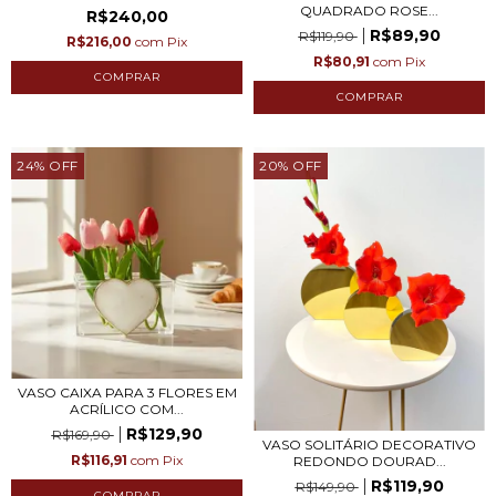
QUADRADO ROSE...
R$240,00
R$89,90
R$119,90
R$216,00
com
Pix
R$80,91
com
Pix
24
%
OFF
20
%
OFF
VASO CAIXA PARA 3 FLORES EM
ACRÍLICO COM...
R$129,90
R$169,90
VASO SOLITÁRIO DECORATIVO
R$116,91
com
Pix
REDONDO DOURAD...
R$119,90
R$149,90